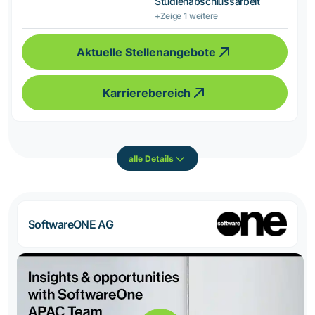
Studienabschlussarbeit
+Zeige 1 weitere
Aktuelle Stellenangebote
Karrierebereich
alle Details
SoftwareONE AG