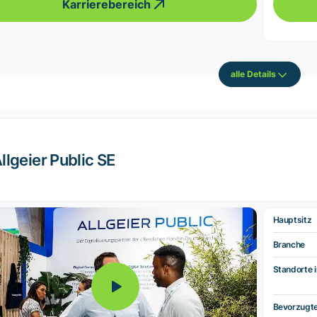
Karrierebereich
alle Details
llgeier Public SE
Hauptsitz
Branche
Standorte i
Bevorzugt