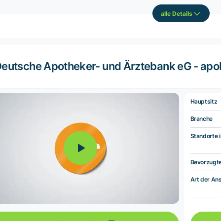
alle Details
eutsche Apotheker- und Ärztebank eG - ap
Hauptsitz
Branche
Standorte i
Bevorzugt
Art der Ans