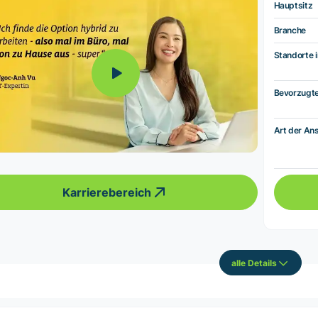
Hauptsitz
Branche
Standorte i
Bevorzugt
Art der Ans
Karrierebereich
alle Details