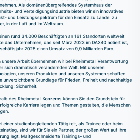
rnehmen. Als domänenübergreifendes Systemhaus der
rheits- und Verteidigungsindustrie bieten wir ein innovatives
kt- und Leistungsspektrum für den Einsatz zu Lande, zu
r, in der Luft und im Weltraum.
einen rund 34.000 Beschäftigten an 161 Standorten weltweit
lte das Unternehmen, das seit März 2023 im DAX40 notiert ist,
schäftsjahr 2025 einen Umsatz von 9,9 Milliarden Euro.
 unsere Arbeit übernehmen wir bei Rheinmetall Verantwortung
ner sich dramatisch verändernden Welt. Mit unseren
ologien, unseren Produkten und unseren Systemen schaffen
ie unverzichtbare Grundlage für Frieden, Freiheit und nachhaltige
cklung: Sicherheit.
halb des Rheinmetall Konzerns können Sie den Grundstein für
erfolgreiche Karriere legen und Themen gestalten, die Menschen
gen.
i einer studienbegleitenden Tätigkeit, als Trainee oder beim
teinstieg, sind wir für Sie ein Partner, der großen Wert auf Ihre
rung legt. Maßgeschneiderte Trainings- und