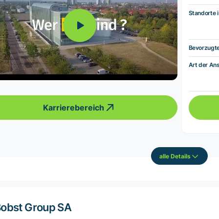
Standorte i
Bevorzugt
Art der Ans
Karrierebereich
alle Details
obst Group SA