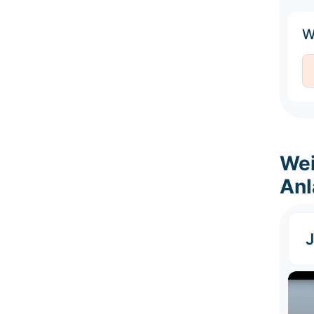
W
Wei
An
J