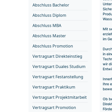
Unte
Abschluss Bachelor
Siche
Produ
Abschluss Diplom
Wasse
Abschluss MBA
Mit s
erzie
Abschluss Master
im Ge
Abschluss Promotion
Durch
in ei
Vertragsart Direkteinstieg
Techn
wir d
Vertragsart Duales Studium
Entwi
Vertragsart Festanstellung
Inner
Ihre 
Vertragsart Praktikum
bewe
Vertragsart Projektmitarbeit
Ob be
Direk
Vertragsart Promotion
Förde