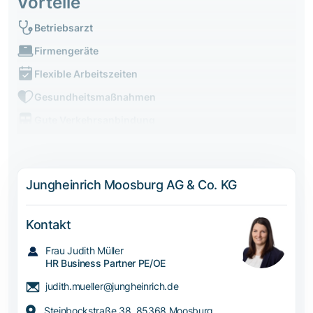
Vorteile
Betriebsarzt
Firmengeräte
Flexible Arbeitszeiten
Gesundheitsmaßnahmen
Gute Verkehrsanbindung
Jungheinrich Moosburg AG & Co. KG
Kontakt
Frau Judith Müller
HR Business Partner PE/OE
judith.mueller@jungheinrich.de
Steinbockstraße 38, 85368 Moosburg