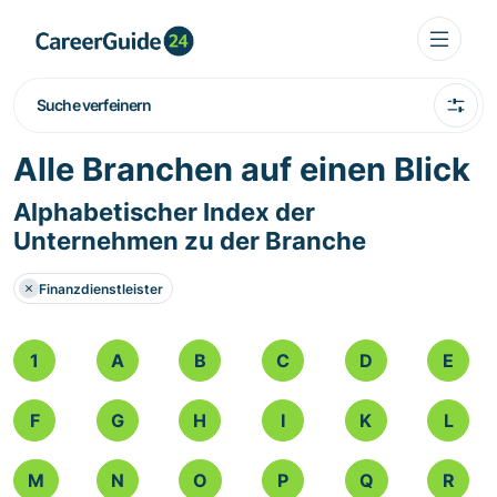
Suche verfeinern
Alle Branchen auf einen Blick
Alphabetischer Index der
Unternehmen zu der Branche
Finanzdienstleister
1
A
B
C
D
E
F
G
H
I
K
L
M
N
O
P
Q
R