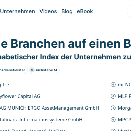
Unternehmen
Videos
Blog
eBook
le Branchen auf einen B
habetischer Index der Unternehmen zu
nzdienstleister
Buchstabe M
pfre
mitN
flower Capital AG
MLP F
AG MUNICH ERGO AssetManagement GmbH
Morga
tafinanz-Informationssysteme GmbH
MPC M