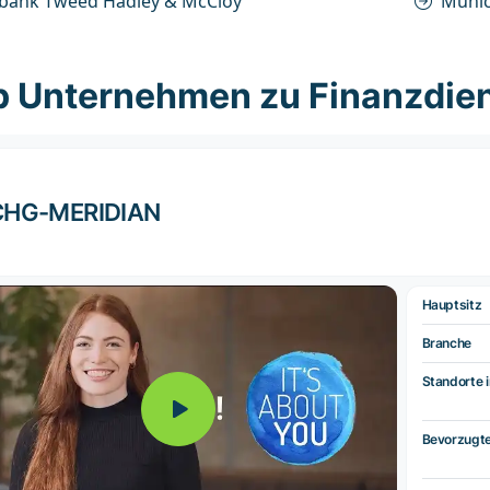
lbank Tweed Hadley & McCloy
Munic
p Unternehmen zu Finanzdien
CHG-MERIDIAN
Hauptsitz
Branche
Standorte i
Bevorzugt