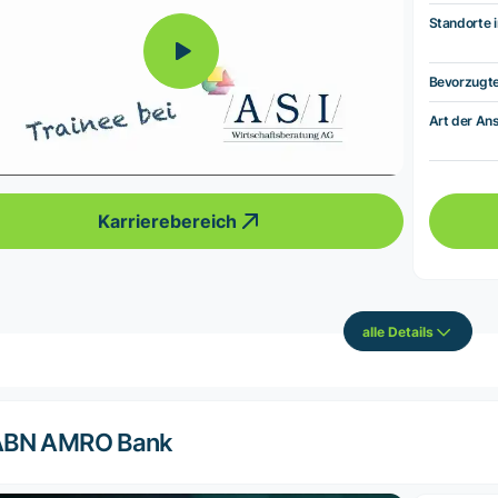
Standorte i
Bevorzugt
Art der Ans
Karrierebereich
alle Details
ABN AMRO Bank