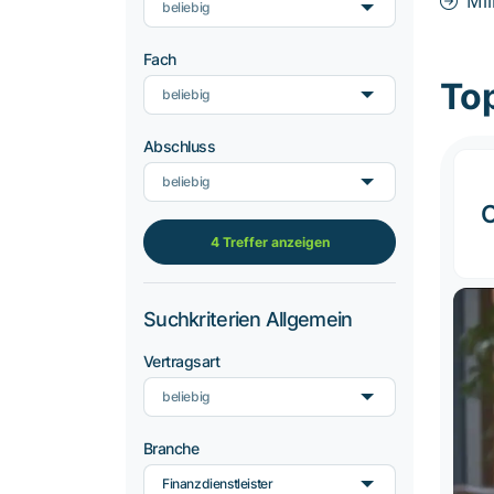
Mi
beliebig
Fach
To
beliebig
Abschluss
beliebig
4 Treffer anzeigen
Suchkriterien Allgemein
Vertragsart
beliebig
Branche
Finanzdienstleister