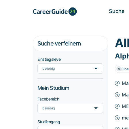
Suche
Al
Suche verfeinern
Alp
Einstiegslevel
beliebig
Fina
Ma
Mein Studium
May
Fachbereich
ME
beliebig
me
Studiengang