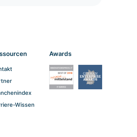
ssourcen
Awards
ntakt
rtner
anchenindex
rriere-Wissen