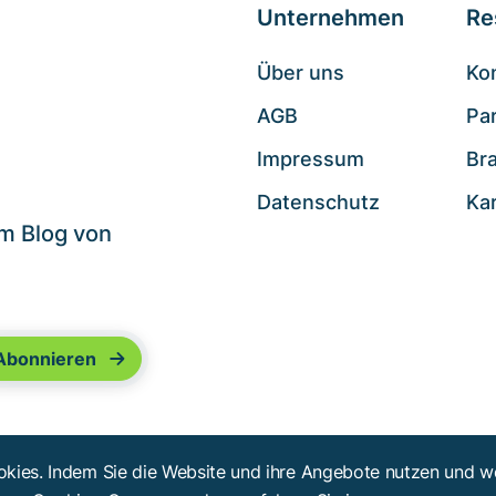
Unternehmen
Re
Über uns
Ko
AGB
Pa
.
Impressum
Br
Datenschutz
Ka
im Blog von
kies. Indem Sie die Website und ihre Angebote nutzen und we