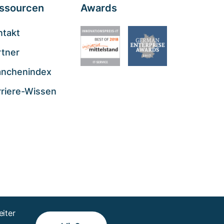
ssourcen
Awards
ntakt
rtner
anchenindex
rriere-Wissen
iter