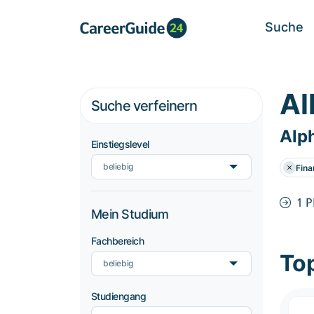
Suche
Al
Suche verfeinern
Alp
Einstiegslevel
beliebig
Fina
1 
Mein Studium
Fachbereich
To
beliebig
Studiengang