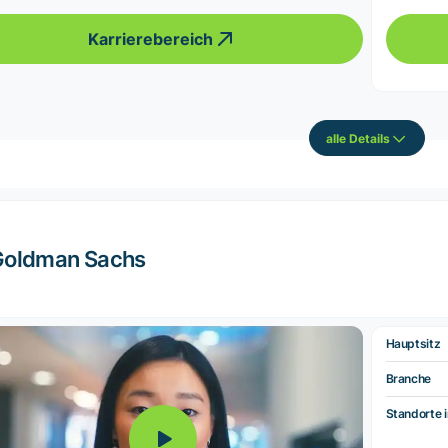
Karrierebereich
alle Details
Goldman Sachs
Hauptsitz
Branche
Standorte i