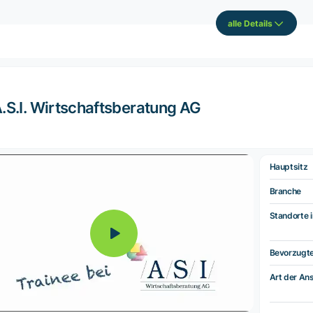
alle Details
.S.I. Wirtschaftsberatung AG
Hauptsitz
Branche
Standorte i
Bevorzugt
Art der Ans