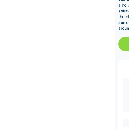
a hol
solut
there
senio
aroun