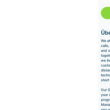
Übe
We at
calls
and s
toget
we li
custo
dista
techn
short
Our 
your 
progr
Manag
you w