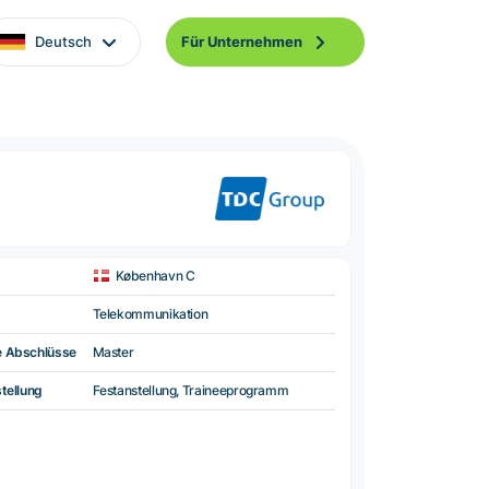
Deutsch
Für Unternehmen
København C
Telekommunikation
e Abschlüsse
Master
tellung
Festanstellung, Traineeprogramm