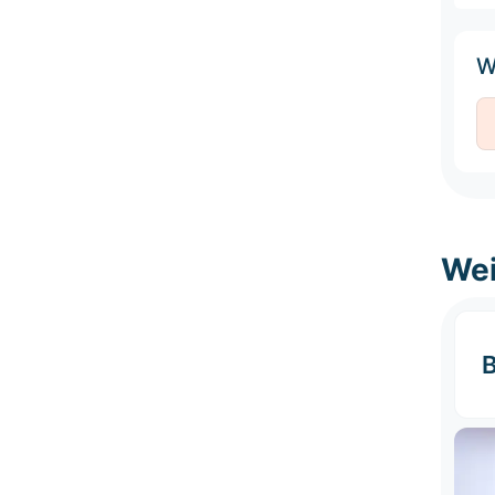
W
Wei
B