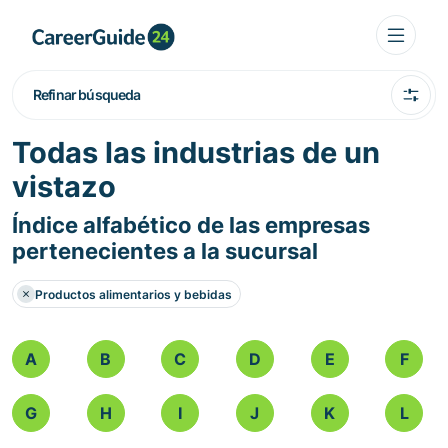
Refinar búsqueda
Todas las industrias de un
vistazo
Índice alfabético de las empresas
pertenecientes a la sucursal
Productos alimentarios y bebidas
A
B
C
D
E
F
G
H
I
J
K
L