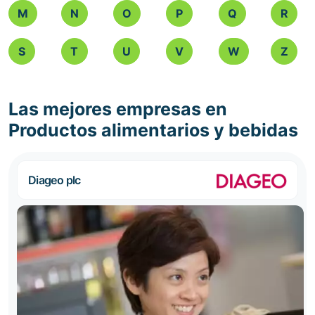
M
N
O
P
Q
R
S
T
U
V
W
Z
Las mejores empresas en
Productos alimentarios y bebidas
Diageo plc