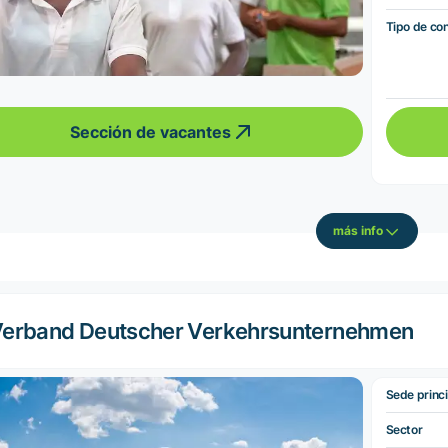
Tipo de co
Sección de vacantes
más info
erband Deutscher Verkehrsunternehmen
Sede princi
Sector