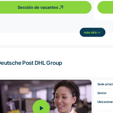
Sección de vacantes
más info
eutsche Post DHL Group
Sede princi
Sector
Ubicacione