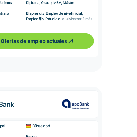
ferimos
Diploma, Grado, MBA, Máster
ntrato
El aprendiz, Empleo de nivel inicial,
Empleo fijo, Estudio dual
+Mostrar 2 más
Ofertas de empleo actuales
oBank
pal
Düsseldorf
Bancos