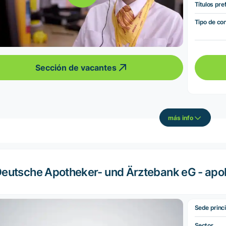
Títulos pre
Tipo de co
Sección de vacantes
más info
eutsche Apotheker- und Ärztebank eG - ap
Sede princi
Sector