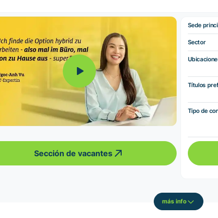
Sede princi
Sector
Ubicacione
Títulos pre
Tipo de co
Sección de vacantes
más info