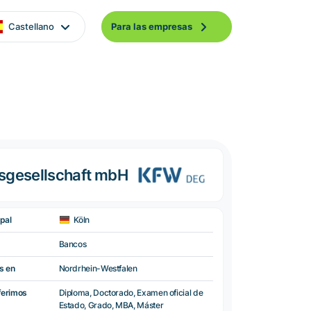
Castellano
Para las empresas
gsgesellschaft mbH
pal
Köln
Bancos
s en
Nordrhein-Westfalen
ferimos
Diploma, Doctorado, Examen oficial de
Estado, Grado, MBA, Máster