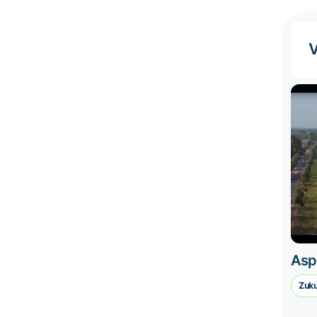
Asp
Zuku