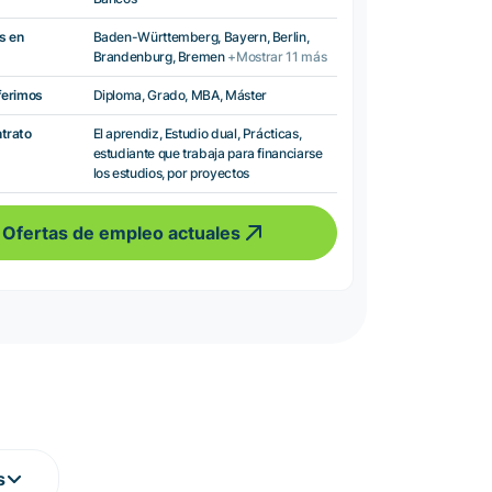
s en
Baden-Württemberg, Bayern, Berlin,
Brandenburg, Bremen
+Mostrar 11 más
ferimos
Diploma, Grado, MBA, Máster
ntrato
El aprendiz, Estudio dual, Prácticas,
estudiante que trabaja para financiarse
los estudios, por proyectos
Ofertas de empleo actuales
s