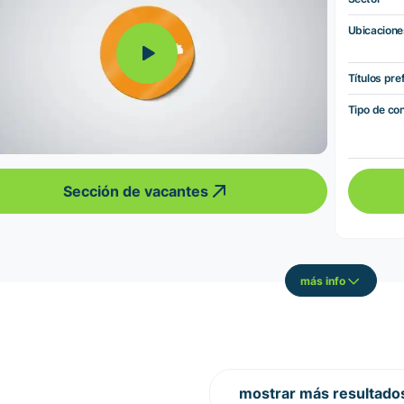
Ubicacione
Títulos pre
Tipo de co
Sección de vacantes
más info
mostrar más resultado