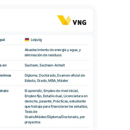
pal
Leipzig
Abastecimiento de energía y agua, y
eliminación de residuos
s en
Sachsen, Sachsen-Anhalt
ferimos
Diploma, Doctorado, Examen oficial de
Estado, Grado, MBA, Máster
ntrato
El aprendiz, Empleo de nivel inicial,
Empleo fijo, Estudio dual, Licenciatura en
derecho, pasante, Prácticas, estudiante
que trabaja para financiarse los estudios,
Tesis de
Grado/Máster/Diploma/Doctorado, por
proyectos