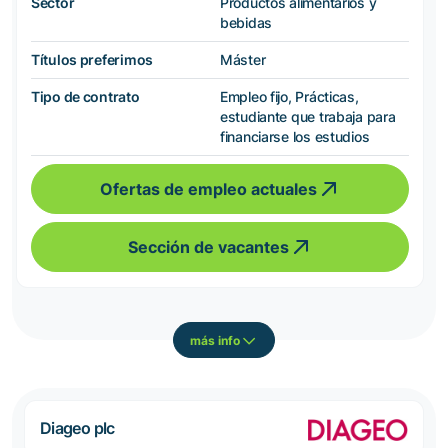
Sector
Productos alimentarios y
bebidas
Títulos preferimos
Máster
Tipo de contrato
Empleo fijo, Prácticas,
estudiante que trabaja para
financiarse los estudios
Ofertas de empleo actuales
Sección de vacantes
más info
Diageo plc