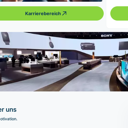
Karrierebereich
r uns
otivation.