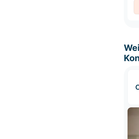
Wei
Kon
C