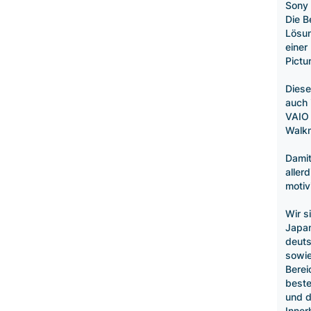
Sony 
Die B
Lösun
einer
Pictu
Diese
auch 
VAIO 
Walk
Damit
aller
motiv
Wir s
Japan
deuts
sowie
Berei
beste
und d
Inner