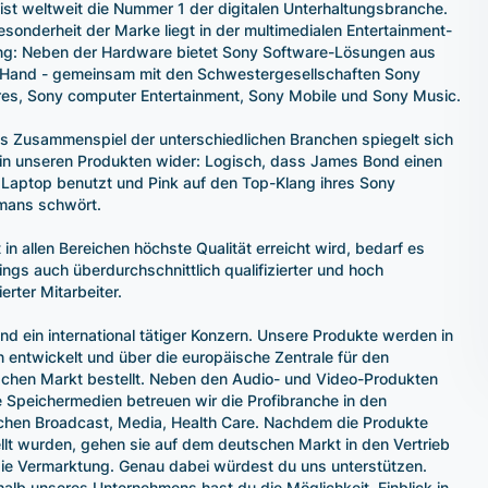
ist weltweit die Nummer 1 der digitalen Unterhaltungsbranche.
esonderheit der Marke liegt in der multimedialen Entertainment-
g: Neben der Hardware bietet Sony Software-Lösungen aus
 Hand - gemeinsam mit den Schwestergesellschaften Sony
res, Sony computer Entertainment, Sony Mobile und Sony Music.
s Zusammenspiel der unterschiedlichen Branchen spiegelt sich
in unseren Produkten wider: Logisch, dass James Bond einen
Laptop benutzt und Pink auf den Top-Klang ihres Sony
mans schwört.
 in allen Bereichen höchste Qualität erreicht wird, bedarf es
dings auch überdurchschnittlich qualifizierter und hoch
ierter Mitarbeiter.
ind ein international tätiger Konzern. Unsere Produkte werden in
 entwickelt und über die europäische Zentrale für den
chen Markt bestellt. Neben den Audio- und Video-Produkten
 Speichermedien betreuen wir die Profibranche in den
chen Broadcast, Media, Health Care. Nachdem die Produkte
llt wurden, gehen sie auf dem deutschen Markt in den Vertrieb
ie Vermarktung. Genau dabei würdest du uns unterstützen.
halb unseres Unternehmens hast du die Möglichkeit, Einblick in