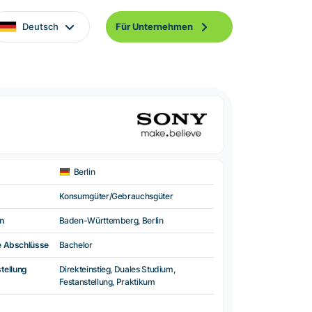
Deutsch
Für Unternehmen
Berlin
Konsumgüter/Gebrauchsgüter
n
Baden-Württemberg, Berlin
e Abschlüsse
Bachelor
tellung
Direkteinstieg, Duales Studium,
Festanstellung, Praktikum