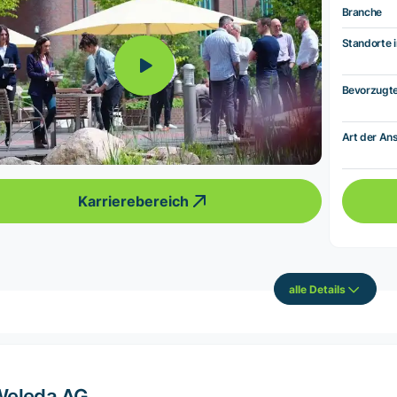
Branche
Standorte i
Bevorzugt
Art der Ans
Karrierebereich
alle Details
Weleda AG