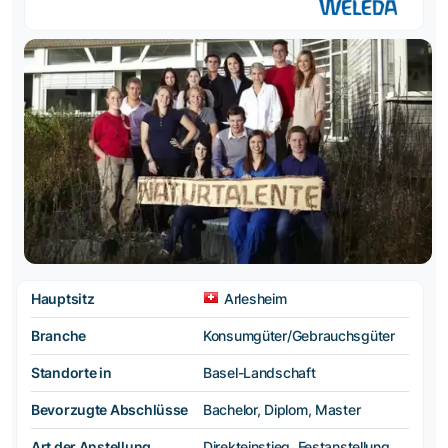
Hauptsitz
Arlesheim
Branche
Konsumgüter/Gebrauchsgüter
Standorte in
Basel-Landschaft
Bevorzugte Abschlüsse
Bachelor, Diplom, Master
Art der Anstellung
Direkteinstieg, Festanstellung,