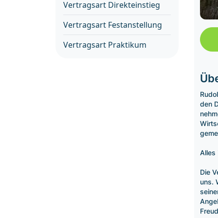
Vertragsart Direkteinstieg
Vertragsart Festanstellung
Vertragsart Praktikum
Übe
Rudol
den D
nehme
Wirts
gemei
Alles
Die V
uns. 
seine
Angeb
Freud