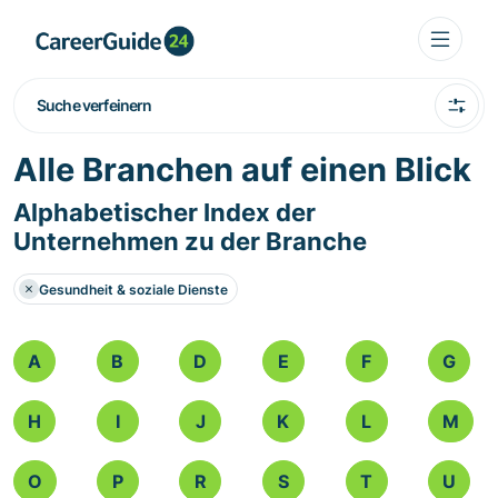
Suche verfeinern
Alle Branchen auf einen Blick
Alphabetischer Index der
Unternehmen zu der Branche
Gesundheit & soziale Dienste
A
B
D
E
F
G
H
I
J
K
L
M
O
P
R
S
T
U