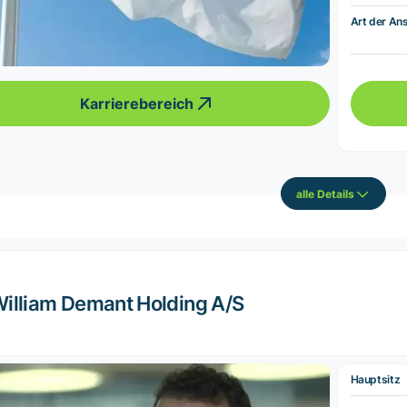
Art der Ans
Karrierebereich
alle Details
illiam Demant Holding A/S
Hauptsitz