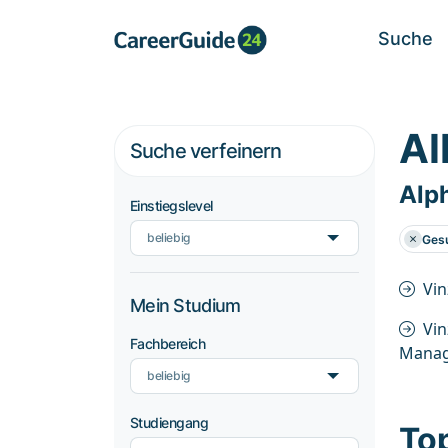
Suche
Al
Suche verfeinern
Alp
Einstiegslevel
beliebig
Gesu
Vi
Mein Studium
Vi
Fachbereich
Mana
beliebig
Studiengang
To