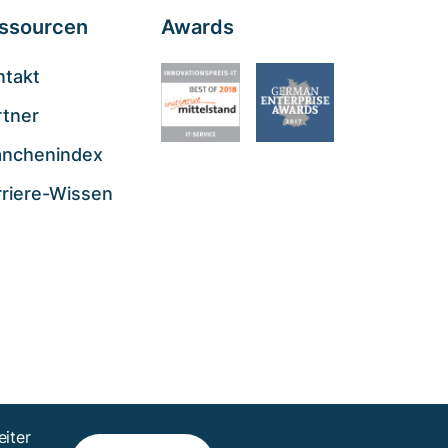
ssourcen
Awards
ntakt
rtner
anchenindex
rriere-Wissen
iter