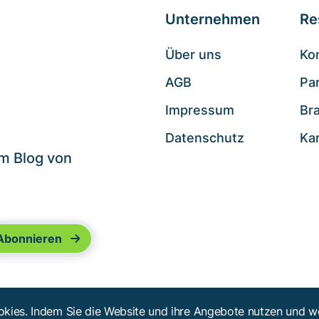
Unternehmen
Re
Über uns
Ko
AGB
Pa
.
Impressum
Br
Datenschutz
Ka
im Blog von
kies. Indem Sie die Website und ihre Angebote nutzen und we