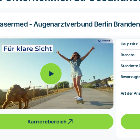
asermed - Augenarztverbund Berlin Brande
Hauptsitz
Branche
Standorte i
Bevorzugt
Art der Ans
Karrierebereich