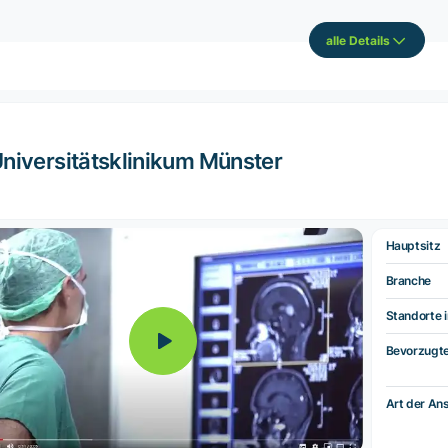
alle Details
niversitätsklinikum Münster
Hauptsitz
Branche
Standorte i
Bevorzugt
Art der Ans