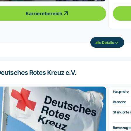
Karrierebereich
alle Details
eutsches Rotes Kreuz e.V.
Hauptsitz
Branche
Standorte i
Bevorzugt