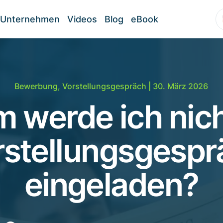
Unternehmen
Videos
Blog
eBook
Bewerbung
,
Vorstellungsgespräch
| 30. März 2026
 werde ich nic
rstellungsgespr
eingeladen?