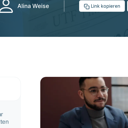
Alina Weise
Link kopieren
ar
tten