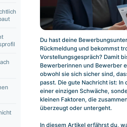
chtlich
baut
ht
Du hast deine Bewerbungsunterl
profil
Rückmeldung und bekommst tro
Vorstellungsgespräch? Damit bist
wach
Bewerberinnen und Bewerber e
obwohl sie sich sicher sind, dass
passt. Die gute Nachricht ist: In
nen
einer einzigen Schwäche, sonde
kleinen Faktoren, die zusamme
überzeugt oder untergeht.
nicht
In diesem Artikel erfährst du,