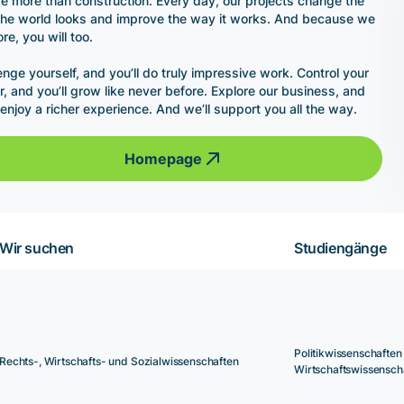
e more than construction. Every day, our projects change the
he world looks and improve the way it works. And because we
re, you will too.
enge yourself, and you’ll do truly impressive work. Control your
r, and you’ll grow like never before. Explore our business, and
l enjoy a richer experience. And we’ll support you all the way.
Homepage
Wir suchen
Studiengänge
Politikwissenschaften
Rechts-, Wirtschafts- und Sozialwissenschaften
Wirtschaftswissensch