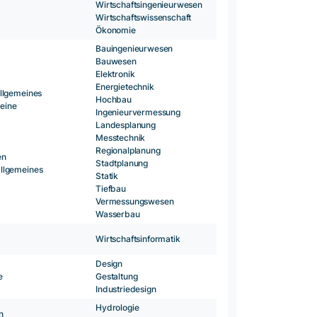
Wirtschaftsingenieurwesen
Wirtschaftswissenschaft
Ökonomie
Bauingenieurwesen
Bauwesen
Elektronik
Energietechnik
llgemeines
Hochbau
meine
Ingenieurvermessung
Landesplanung
Messtechnik
Regionalplanung
en
Stadtplanung
llgemeines
Statik
Tiefbau
Vermessungswesen
Wasserbau
Wirtschaftsinformatik
Design
e
Gestaltung
Industriedesign
Hydrologie
n