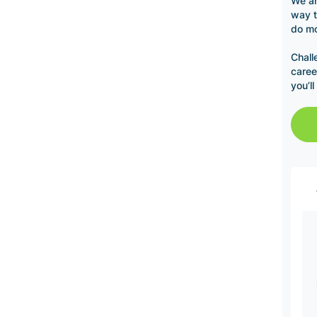
We ar
way t
do mo
Chall
caree
you’l