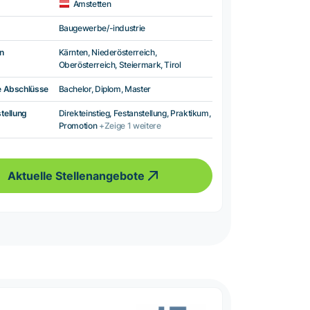
Amstetten
Baugewerbe/-industrie
n
Kärnten, Niederösterreich,
Oberösterreich, Steiermark, Tirol
e Abschlüsse
Bachelor, Diplom, Master
tellung
Direkteinstieg, Festanstellung, Praktikum,
Promotion
+Zeige 1 weitere
Aktuelle Stellenangebote