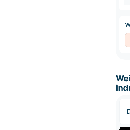
W
Wei
ind
D