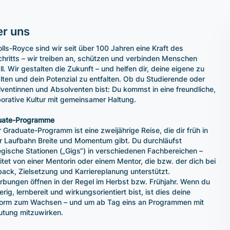
r uns
olls-Royce sind wir seit über 100 Jahren eine Kraft des
chritts – wir treiben an, schützen und verbinden Menschen
ll. Wir gestalten die Zukunft – und helfen dir, deine eigene zu
lten und dein Potenzial zu entfalten. Ob du Studierende oder
ventinnen und Absolventen bist: Du kommst in eine freundliche,
borative Kultur mit gemeinsamer Haltung.
uate-Programme
 Graduate-Programm ist eine zweijährige Reise, die dir früh in
r Laufbahn Breite und Momentum gibt. Du durchläufst
egische Stationen („Gigs“) in verschiedenen Fachbereichen –
itet von einer Mentorin oder einem Mentor, die bzw. der dich bei
ack, Zielsetzung und Karriereplanung unterstützt.
bungen öffnen in der Regel im Herbst bzw. Frühjahr. Wenn du
erig, lernbereit und wirkungsorientiert bist, ist dies deine
form zum Wachsen – und um ab Tag eins an Programmen mit
tung mitzuwirken.