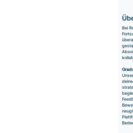
Übe
Bei R
Forts
übera
gesta
Absol
kolla
Grad
Unser
deine
strat
begle
Feedb
Bewer
neugi
Platt
Bedeu