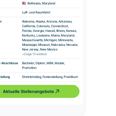
Bethesda, Maryland
Luft- und Raumfahrt
n
Alabama, Alaska, Arizona, Arkansas,
California, Colorado, Connecticut,
Florida, Georgia, Hawaii, Illinois, Kansas,
Kentucky, Louisiana, Maine, Maryland,
Massachusetts, Michigan, Minnesota,
Mississippi, Missouri, Nebraska, Nevada,
New Jersey, New Mexico
+Zeige 15 weitere
e Abschlüsse
Bachelor, Diplom, MBA, Master,
Promotion
tellung
Direkteinstieg, Festanstellung, Praktikum
Aktuelle Stellenangebote