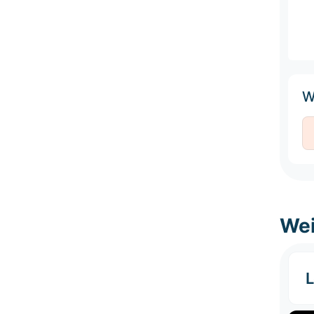
W
Wei
L