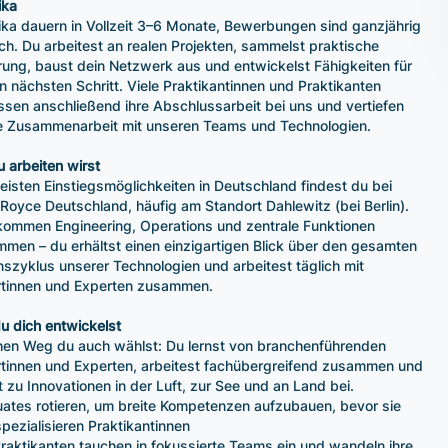
ika
ika dauern in Vollzeit 3–6 Monate, Bewerbungen sind ganzjährig
ch. Du arbeitest an realen Projekten, sammelst praktische
rung, baust dein Netzwerk aus und entwickelst Fähigkeiten für
n nächsten Schritt. Viele Praktikantinnen und Praktikanten
ssen anschließend ihre Abschlussarbeit bei uns und vertiefen
e Zusammenarbeit mit unseren Teams und Technologien.
 arbeiten wirst
eisten Einstiegsmöglichkeiten in Deutschland findest du bei
-Royce Deutschland, häufig am Standort Dahlewitz (bei Berlin).
kommen Engineering, Operations und zentrale Funktionen
men – du erhältst einen einzigartigen Blick über den gesamten
szyklus unserer Technologien und arbeitest täglich mit
tinnen und Experten zusammen.
u dich entwickelst
en Weg du auch wählst: Du lernst von branchenführenden
tinnen und Experten, arbeitest fachübergreifend zusammen und
t zu Innovationen in der Luft, zur See und an Land bei.
ates rotieren, um breite Kompetenzen aufzubauen, bevor sie
spezialisieren Praktikantinnen
raktikanten tauchen in fokussierte Teams ein und wandeln ihre