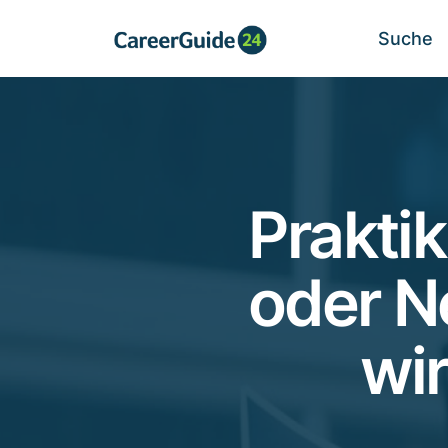
Suche
Prakti
oder N
wi