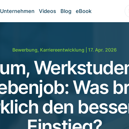
Unternehmen
Videos
Blog
eBook
Bewerbung
,
Karriereentwicklung
| 17. Apr. 2026
kum, Werkstude
ebenjob: Was bri
rklich den besse
Einstieg?