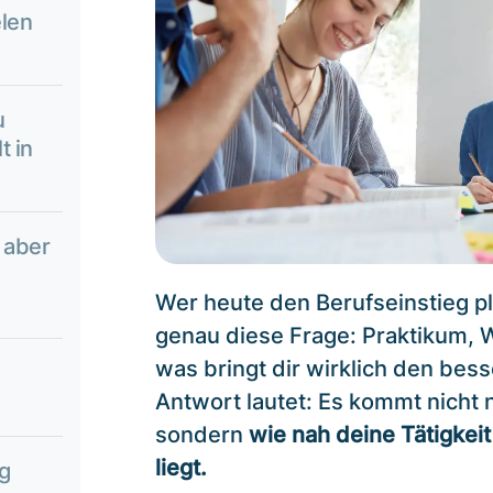
elen
u
t in
 aber
Wer heute den Berufseinstieg pla
genau diese Frage: Praktikum,
was bringt dir wirklich den bess
Antwort lautet: Es kommt nicht n
sondern
wie nah deine Tätigkei
liegt.
ng