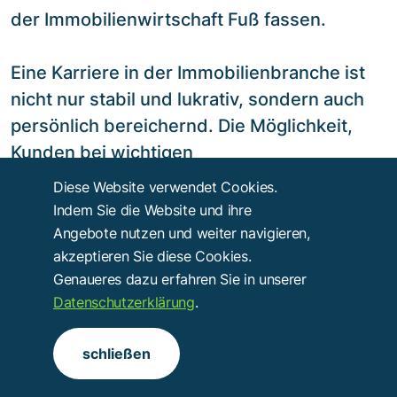
der Immobilienwirtschaft Fuß fassen.
Eine Karriere in der Immobilienbranche ist
nicht nur stabil und lukrativ, sondern auch
persönlich bereichernd. Die Möglichkeit,
Kunden bei wichtigen
Lebensentscheidungen zu unterstützen und
Diese Website verwendet Cookies.
zur Entwicklung von Wohn- und
Indem Sie die Website und ihre
Gewerbeimmobilien beizutragen, kann sehr
Angebote nutzen und weiter navigieren,
akzeptieren Sie diese Cookies.
erfüllend sein. Ob als Immobilienmakler,
Genaueres dazu erfahren Sie in unserer
Projektentwickler oder Facility Manager –
Datenschutzerklärung
.
jede Rolle bietet einzigartige
Herausforderungen und Chancen zur
schließen
beruflichen und persönlichen
Weiterentwicklung.