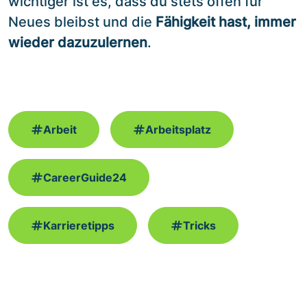
wichtiger ist es, dass du stets offen für
Neues bleibst und die
Fähigkeit hast, immer
wieder dazuzulernen
.
Arbeit
Arbeitsplatz
CareerGuide24
Karrieretipps
Tricks