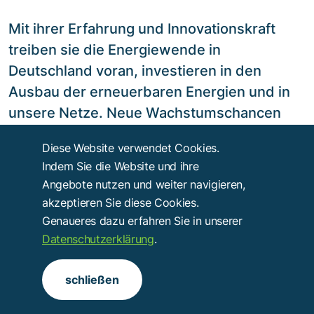
Mit ihrer Erfahrung und Innovationskraft
treiben sie die Energiewende in
Deutschland voran, investieren in den
Ausbau der erneuerbaren Energien und in
unsere Netze. Neue Wachstumschancen
eröffnen sie uns mit neuen Produkten und
Diese Website verwendet Cookies.
dezentralen Lösungen für eine nachhaltige
Indem Sie die Website und ihre
Energieversorgung und für mehr
Angebote nutzen und weiter navigieren,
Energieeffizienz. Bewirb dich jetzt!
akzeptieren Sie diese Cookies.
Genaueres dazu erfahren Sie in unserer
Datenschutzerklärung
.
Hier geht´s zum Unternehmensportrait
schließen