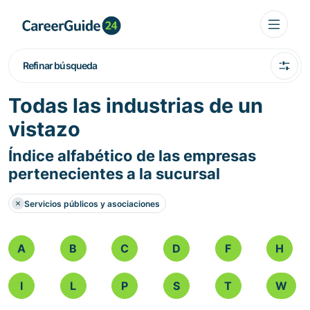
Refinar búsqueda
Todas las industrias de un
vistazo
Índice alfabético de las empresas
pertenecientes a la sucursal
Servicios públicos y asociaciones
A
B
C
D
F
H
I
L
P
S
T
W