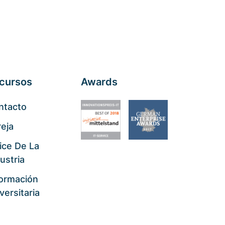
cursos
Awards
ntacto
eja
ice De La
ustria
formación
versitaria