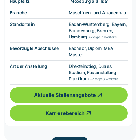
Hauptsitz
Moosburg a.d. Isar
Branche
Maschinen- und Anlagenbau
Standorte in
Baden-Württemberg, Bayern,
Brandenburg, Bremen,
Hamburg
+Zeige 7 weitere
Bevorzugte Abschlüsse
Bachelor, Diplom, MBA,
Master
Art der Anstellung
Direkteinstieg, Duales
Studium, Festanstellung,
Praktikum
+Zeige 3 weitere
Aktuelle Stellenangebote
Karrierebereich