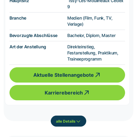
Hauptsitz
Issy-Les-Moulineaux Cedex
9
Branche
Medien (Film, Funk, TV,
Verlage)
Bevorzugte Abschlüsse
Bachelor, Diplom, Master
Art der Anstellung
Direkteinstieg,
Festanstellung, Praktikum,
Traineeprogramm
Aktuelle Stellenangebote
Karrierebereich
alle Details