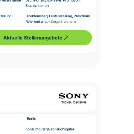
e Abschlüsse
Bachelor, MBA, Master, Promotion,
Staatsexamen
tellung
Direkteinstieg, Festanstellung, Praktikum,
Referendariat
+Zeige 3 weitere
Aktuelle Stellenangebote
Berlin
Konsumgüter/Gebrauchsgüter