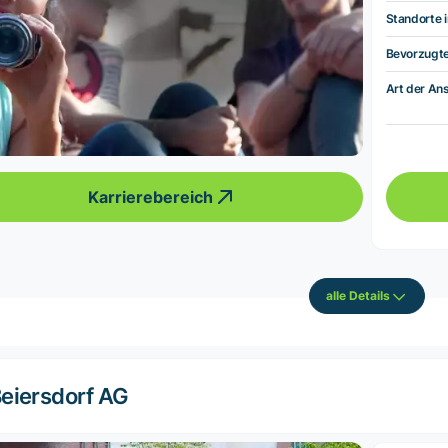
Standorte i
Bevorzugt
Art der Ans
Karrierebereich
alle Details
eiersdorf AG