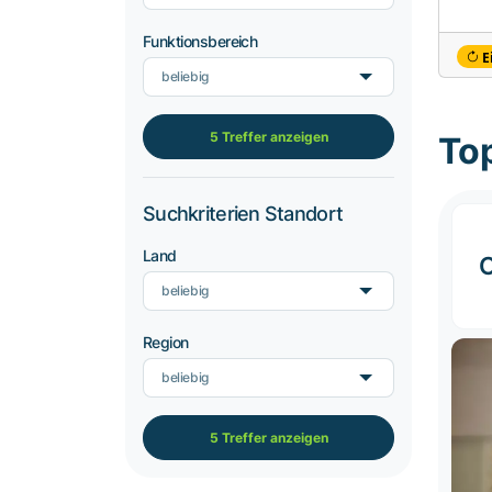
Funktionsbereich
E
beliebig
5 Treffer anzeigen
To
Suchkriterien Standort
Land
C
beliebig
Region
beliebig
5 Treffer anzeigen