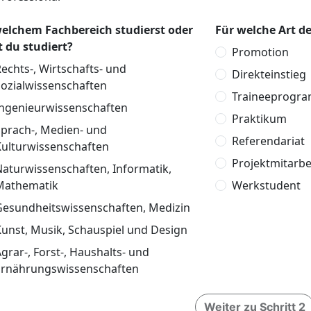
welchem Fachbereich studierst oder
Für welche Art de
t du studiert?
Promotion
echts-, Wirtschafts- und
Direkteinstieg
Sozialwissenschaften
Traineeprogr
Ingenieurwissenschaften
Praktikum
Sprach-, Medien- und
Referendariat
Kulturwissenschaften
Projektmitarbe
aturwissenschaften, Informatik,
Mathematik
Werkstudent
Gesundheitswissenschaften, Medizin
unst, Musik, Schauspiel und Design
grar-, Forst-, Haushalts- und
Ernährungswissenschaften
Weiter zu Schritt 2