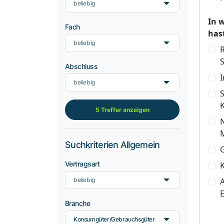
beliebig
In 
Fach
has
beliebig
R
Abschluss
beliebig
5 Treffer anzeigen
N
Suchkriterien Allgemein
Vertragsart
K
beliebig
A
Branche
Konsumgüter/Gebrauchsgüter