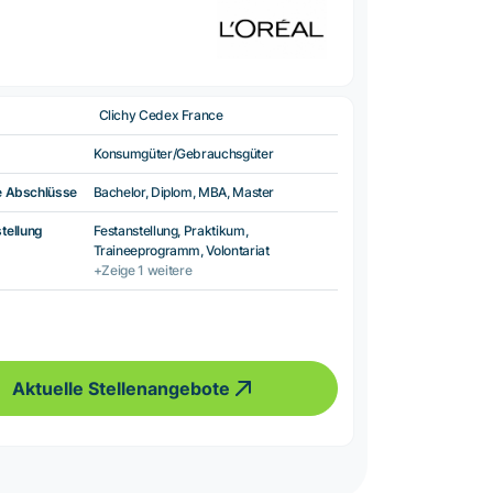
Clichy Cedex France
Konsumgüter/Gebrauchsgüter
e Abschlüsse
Bachelor, Diplom, MBA, Master
tellung
Festanstellung, Praktikum,
Traineeprogramm, Volontariat
+Zeige 1 weitere
Aktuelle Stellenangebote