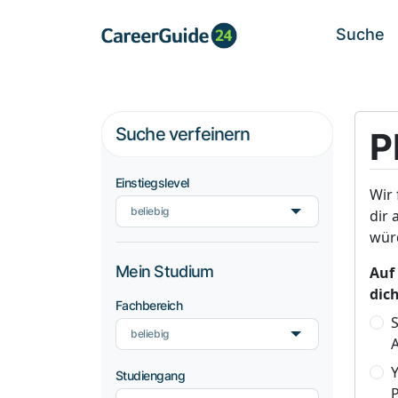
Suche
Suche verfeinern
P
Einstiegslevel
Wir 
beliebig
dir 
wür
Mein Studium
Auf
dic
Fachbereich
S
beliebig
A
Studiengang
P