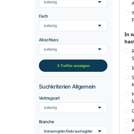
beliebig
A
Fach
P
beliebig
In 
Abschluss
has
beliebig
R
5 Treffer anzeigen
Suchkriterien Allgemein
N
Vertragsart
beliebig
K
Branche
A
Konsumgüter/Gebrauchsgüter