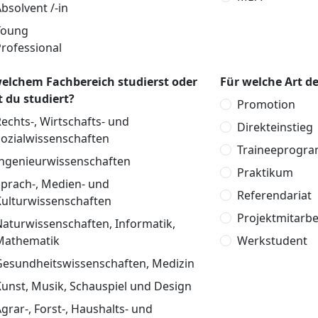
bsolvent /-in
Young
rofessional
welchem Fachbereich studierst oder
Für welche Art de
t du studiert?
Promotion
echts-, Wirtschafts- und
Direkteinstieg
Sozialwissenschaften
Traineeprogr
Ingenieurwissenschaften
Praktikum
Sprach-, Medien- und
Referendariat
Kulturwissenschaften
Projektmitarbe
aturwissenschaften, Informatik,
Mathematik
Werkstudent
Gesundheitswissenschaften, Medizin
unst, Musik, Schauspiel und Design
grar-, Forst-, Haushalts- und