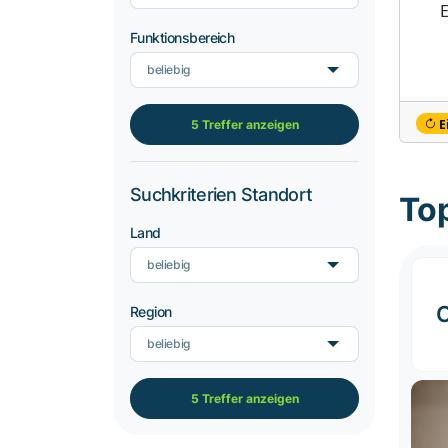
Funktionsbereich
beliebig
E
5 Treffer anzeigen
Suchkriterien Standort
To
Land
beliebig
C
Region
beliebig
5 Treffer anzeigen