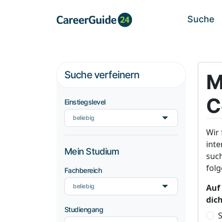
Suche
Suche verfeinern
M
C
Einstiegslevel
beliebig
Wir
inte
Mein Studium
suc
fol
Fachbereich
beliebig
Auf
dic
Studiengang
S