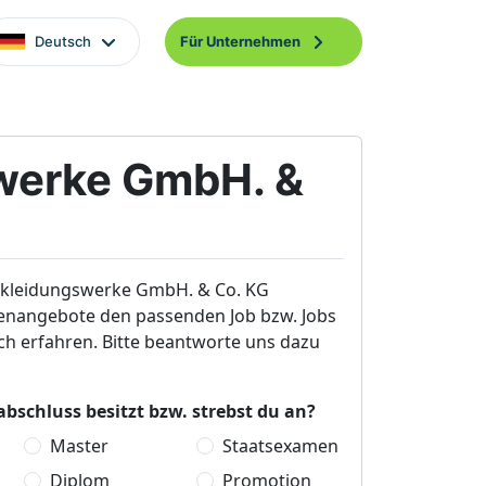
Deutsch
Für Unternehmen
erke GmbH. &
Bekleidungswerke GmbH. & Co. KG
ellenangebote den passenden Job bzw. Jobs
h erfahren. Bitte beantworte uns dazu
bschluss besitzt bzw. strebst du an?
Master
Staatsexamen
Diplom
Promotion