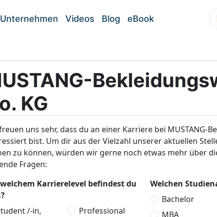
Unternehmen
Videos
Blog
eBook
USTANG-Bekleidungsw
o. KG
 freuen uns sehr, dass du an einer Karriere bei MUSTANG-
ressiert bist. Um dir aus der Vielzahl unserer aktuellen St
hen zu können, würden wir gerne noch etwas mehr über dic
gende Fragen:
 welchem Karrierelevel befindest du
Welchen Studiena
h?
Bachelor
tudent /-in,
Professional
MBA