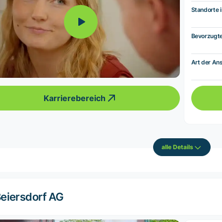
Standorte i
Bevorzugt
Art der Ans
Karrierebereich
alle Details
eiersdorf AG