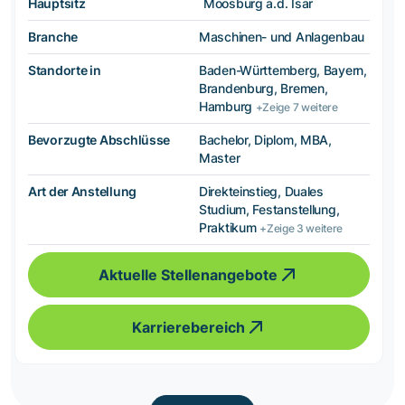
Hauptsitz
Moosburg a.d. Isar
Branche
Maschinen- und Anlagenbau
Standorte in
Baden-Württemberg, Bayern,
Brandenburg, Bremen,
Hamburg
+Zeige 7 weitere
Bevorzugte Abschlüsse
Bachelor, Diplom, MBA,
Master
Art der Anstellung
Direkteinstieg, Duales
Studium, Festanstellung,
Praktikum
+Zeige 3 weitere
Aktuelle Stellenangebote
Karrierebereich