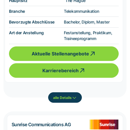
Hauptsitz
The Hague
Branche
Telekommunikation
Bevorzugte Abschlüsse
Bachelor, Diplom, Master
Art der Anstellung
Festanstellung, Praktikum,
Traineeprogramm
Aktuelle Stellenangebote
Karrierebereich
alle Details
Sunrise Communications AG