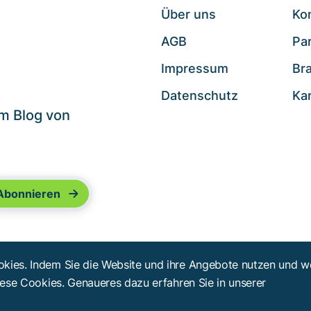
Über uns
Ko
AGB
Pa
.
Impressum
Br
Datenschutz
Ka
im Blog von
kies. Indem Sie die Website und ihre Angebote nutzen und we
iese Cookies. Genaueres dazu erfahren Sie in unserer
- 2026
Troy Verlags- und Werbungsgesellschaft mbH
. Alle