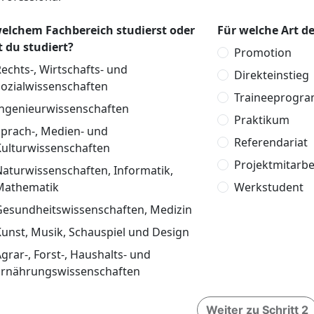
welchem Fachbereich studierst oder
Für welche Art de
t du studiert?
Promotion
echts-, Wirtschafts- und
Direkteinstieg
Sozialwissenschaften
Traineeprogr
Ingenieurwissenschaften
Praktikum
Sprach-, Medien- und
Referendariat
Kulturwissenschaften
Projektmitarbe
aturwissenschaften, Informatik,
Mathematik
Werkstudent
Gesundheitswissenschaften, Medizin
unst, Musik, Schauspiel und Design
grar-, Forst-, Haushalts- und
Ernährungswissenschaften
Weiter zu Schritt 2