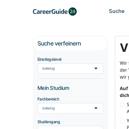
Suche
Suche verfeinern
V
Einstiegslevel
Wir 
beliebig
der 
wir 
Mein Studium
Auf
dic
Fachbereich
S
beliebig
A
Studiengang
P