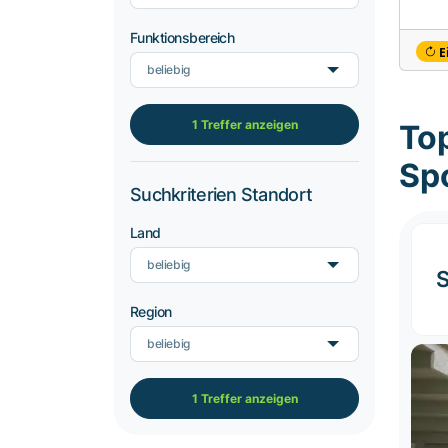
Funktionsbereich
E
beliebig
1 Treffer anzeigen
Top
Sp
Suchkriterien Standort
Land
beliebig
S
Region
beliebig
1 Treffer anzeigen