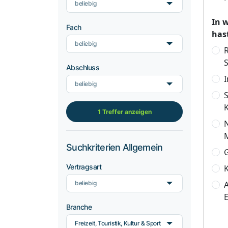
beliebig
In 
Fach
has
beliebig
R
Abschluss
beliebig
1 Treffer anzeigen
N
Suchkriterien Allgemein
Vertragsart
K
beliebig
A
Branche
Freizeit, Touristik, Kultur & Sport