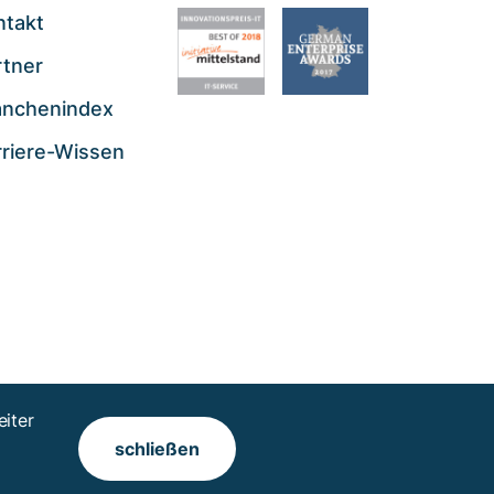
ntakt
rtner
anchenindex
rriere-Wissen
iter
schließen
 Rechte vorbehalten.