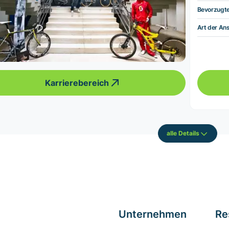
Bevorzugt
Art der Ans
Karrierebereich
alle Details
Unternehmen
Re