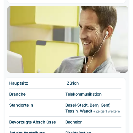
Hauptsitz
Zürich
Branche
Telekommunikation
Standorte in
Basel-Stadt, Bern, Genf,
Tessin, Waadt
+Zeige 1 weitere
Bevorzugte Abschlüsse
Bachelor
Art der Anstellung
Direkteinstieg,