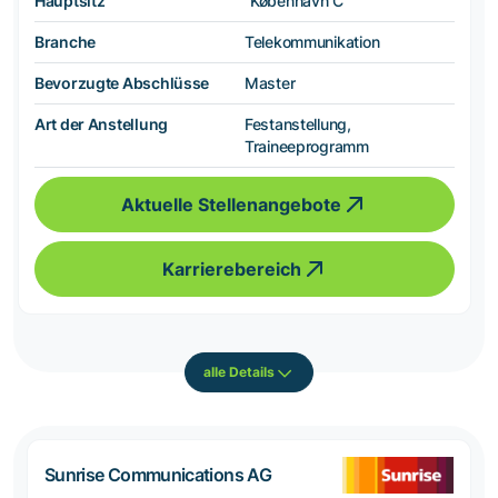
Hauptsitz
København C
Branche
Telekommunikation
Bevorzugte Abschlüsse
Master
Art der Anstellung
Festanstellung,
Traineeprogramm
Aktuelle Stellenangebote
Karrierebereich
alle Details
Sunrise Communications AG