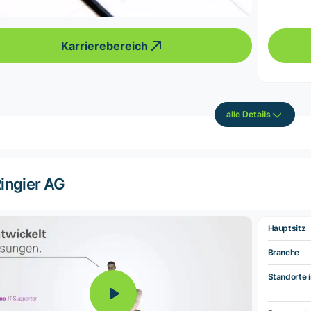
Karrierebereich
alle Details
ingier AG
Hauptsitz
Branche
Standorte i