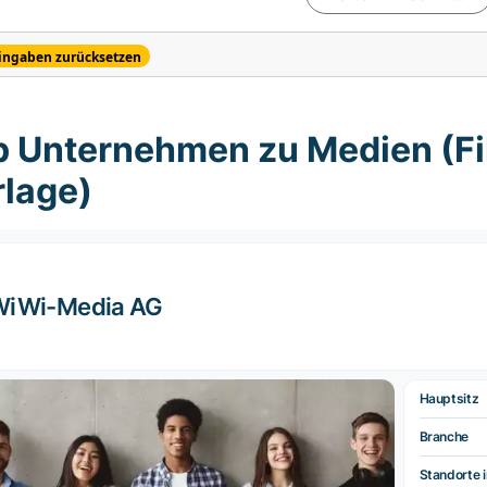
ingaben zurücksetzen
p Unternehmen zu Medien (Fil
rlage)
WiWi-Media AG
Hauptsitz
Branche
Standorte i