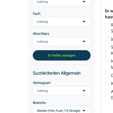
beliebig
In 
Fach
has
beliebig
R
Abschluss
beliebig
9 Treffer anzeigen
N
Suchkriterien Allgemein
Vertragsart
K
beliebig
A
Branche
Medien (Film, Funk, TV, Verlage)