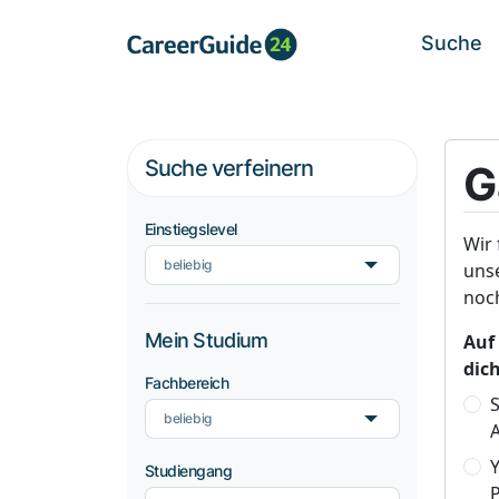
Suche
Suche verfeinern
G
Einstiegslevel
Wir 
beliebig
uns
noch
Mein Studium
Auf
dic
Fachbereich
S
beliebig
A
Studiengang
P