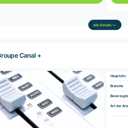
alle Details
roupe Canal +
Hauptsitz
Branche
Bevorzugt
Art der Ans