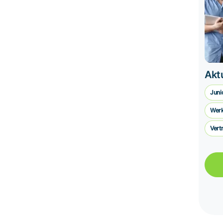
Aktu
Juni
Werk
Verm
Vert