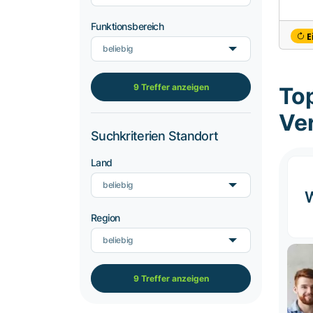
Funktionsbereich
E
beliebig
9 Treffer anzeigen
To
Ve
Suchkriterien Standort
Land
beliebig
Region
beliebig
9 Treffer anzeigen