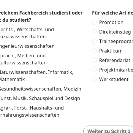
welchem Fachbereich studierst oder
Für welche Art de
t du studiert?
Promotion
echts-, Wirtschafts- und
Direkteinstieg
Sozialwissenschaften
Traineeprogr
Ingenieurwissenschaften
Praktikum
Sprach-, Medien- und
Referendariat
Kulturwissenschaften
Projektmitarbe
aturwissenschaften, Informatik,
Mathematik
Werkstudent
Gesundheitswissenschaften, Medizin
unst, Musik, Schauspiel und Design
grar-, Forst-, Haushalts- und
Ernährungswissenschaften
Weiter zu Schritt 2