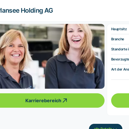
lansee Holding AG
Hauptsitz
Branche
Standorte i
Bevorzugt
Art der Ans
Karrierebereich
alle Details