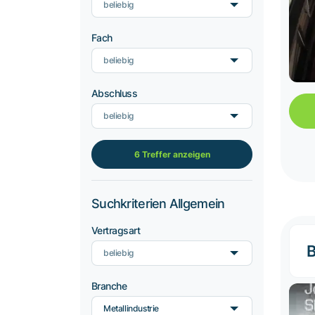
beliebig
Fach
beliebig
Abschluss
beliebig
6 Treffer anzeigen
Suchkriterien Allgemein
Vertragsart
B
beliebig
Branche
Metallindustrie