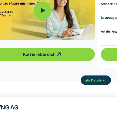
Standorte i
Bevorzugt
Art der Ans
Karrierebereich
alle Details
VNG AG