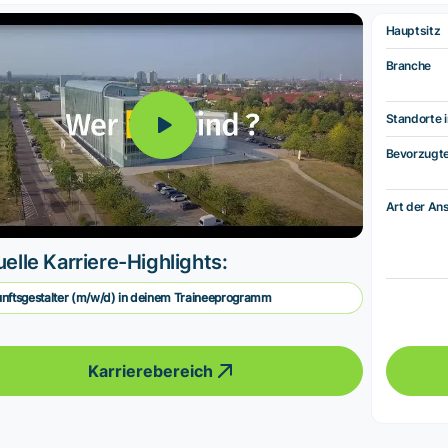
Hauptsitz
Branche
Standorte i
Bevorzugt
Art der Ans
elle Karriere-Highlights:
nftsgestalter (m/w/d) in deinem Traineeprogramm
Karrierebereich