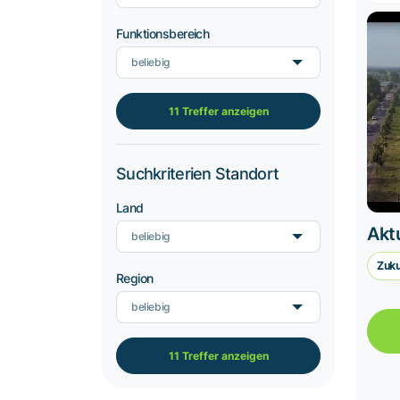
Funktionsbereich
beliebig
11 Treffer anzeigen
Suchkriterien Standort
Land
Aktu
beliebig
Zuku
Region
beliebig
11 Treffer anzeigen