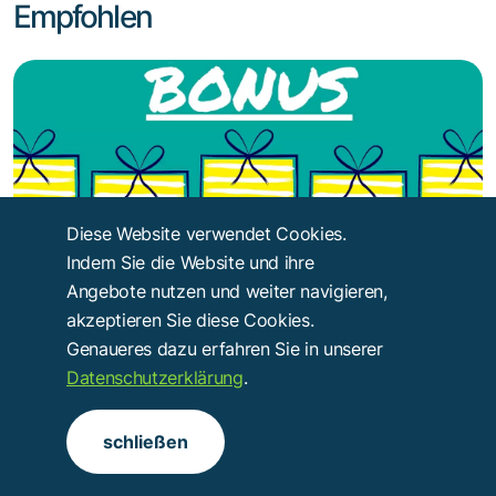
Empfohlen
Diese Website verwendet Cookies.
Karriereentwicklung
Indem Sie die Website und ihre
Was Sind Typische Boni, Und Wie Funktionieren
Angebote nutzen und weiter navigieren,
Sie?
akzeptieren Sie diese Cookies.
Kaiser
Genaueres dazu erfahren Sie in unserer
Datenschutzerklärung
.
schließen