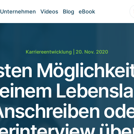
Unternehmen
Videos
Blog
eBook
Karriereentwicklung
| 20. Nov. 2020
sten Möglichkei
 einem Lebensla
Anschreiben ode
erinterview übe