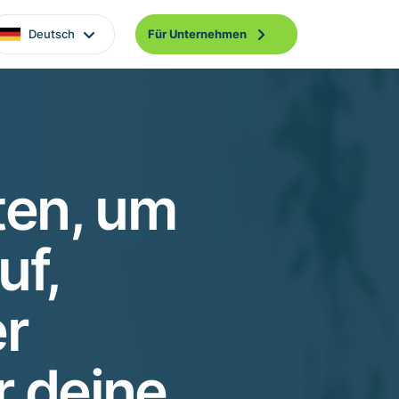
Deutsch
Für Unternehmen
ten, um
uf,
r
r deine