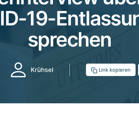
D-19-Entlassu
sprechen
Krühsel
Link kopieren