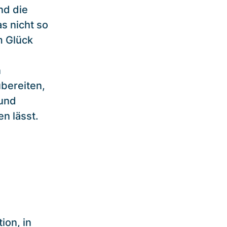
nd die
s nicht so
m Glück
n
bereiten,
 und
n lässt.
ion, in