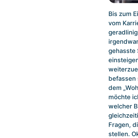
Bis zum Ei
vom Karrie
geradlini
irgendwan
gehasste S
einsteigen
weiterzue
befassen 
dem „Wohi
möchte ic
welcher B
gleichzei
Fragen, d
stellen. O