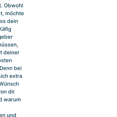
t. Obwohl
et, möchte
ss dein
Käfig
geber
 müssen,
t deiner
bsten
 Denn bei
ich extra
 „Wünsch
on dir
und warum
en und