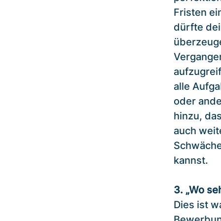
Fristen e
dürfte dei
überzeuge
Vergangen
aufzugrei
alle Aufg
oder ande
hinzu, das
auch weite
Schwächen
kannst.
3. „Wo seh
Dies ist 
Bewerbung