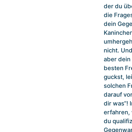
der du üb
die Frages
dein Gege
Kaninchen
umhergeho
nicht. Und
aber dein
besten Fr
guckst, le
solchen F
darauf vor
dir was“!
erfahren,
du qualifi
Gegenwart