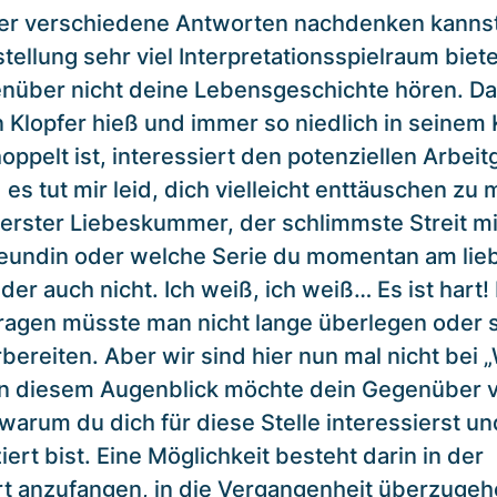
er verschiedene Antworten nachdenken kanns
tellung sehr viel Interpretationsspielraum biet
nüber nicht deine Lebensgeschichte hören. Da
 Klopfer hieß und immer so niedlich in seinem 
ppelt ist, interessiert den potenziellen Arbeit
 es tut mir leid, dich vielleicht enttäuschen zu
 erster Liebeskummer, der schlimmste Streit mi
eundin oder welche Serie du momentan am lie
ider auch nicht. Ich weiß, ich weiß… Es ist hart!
ragen müsste man nicht lange überlegen oder s
bereiten. Aber wir sind hier nun mal nicht bei
 In diesem Augenblick möchte dein Gegenüber v
 warum du dich für diese Stelle interessierst 
ziert bist. Eine Möglichkeit besteht darin in der
 anzufangen, in die Vergangenheit überzugeh