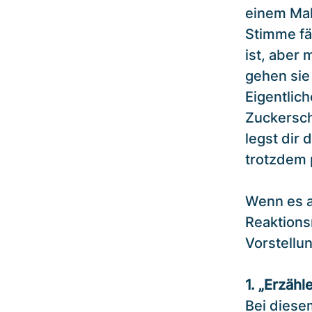
einem Mal
Stimme fän
ist, aber 
gehen sie
Eigentlich
Zuckersch
legst dir
trotzdem 
Wenn es au
Reaktions
Vorstellun
1. „Erzähl
Bei diesem