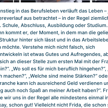
nstieg in das Berufsleben verläuft das Leben – 
reverlauf aus betrachtet – in der Regel ziemlic
g. Schule, Abschluss, Ausbildung oder Studiu
n kommt er, der Moment, in dem man die geli
truktur hinter sich lässt und in das Arbeitsleb
 möchte. Verstehe mich nicht falsch, sich
ntwickeln ist etwas Gutes und Aufregendes, ab
sich an dieser Stelle zum ersten Mal mit der Fr
n?“. „Wo soll es für mich beruflich hingehen?“,
h machen?“, „Welche sind meine Stärken?“ oder
ranche kann ich ausreichend Geld verdienen u
tig auch noch Spaß an meiner Arbeit haben?“. F
ie wir uns in der Regel alle mindestens einmal 
kay, schon gut! Vielleicht nicht Frida, die schon 