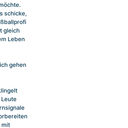
 möchte.
s schicke,
ßballprofi
t gleich
rem Leben
lich gehen
ingelt
 Leute
rnsignale
orbereiten
 mit