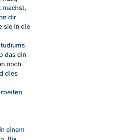
t machst,
on dir
sie in die
studiums
b das ein
en noch
d dies
rbeiten
in einem
o. Bis