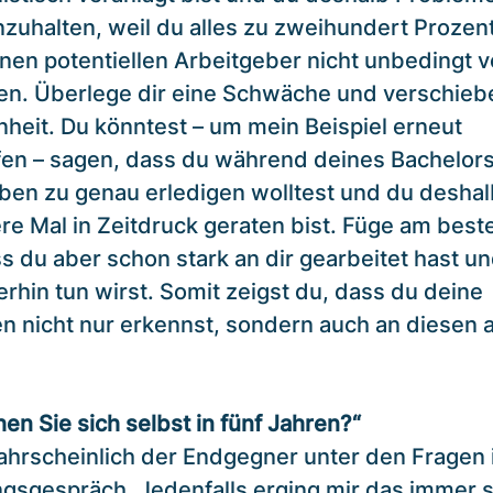
inzuhalten, weil du alles zu zweihundert Prozen
nen potentiellen Arbeitgeber nicht unbedingt v
n. Überlege dir eine Schwäche und verschiebe 
heit. Du könntest – um mein Beispiel erneut
fen – sagen, dass du während deines Bachelor
aben zu genau erledigen wolltest und du deshal
re Mal in Zeitdruck geraten bist. Füge am best
s du aber schon stark an dir gearbeitet hast un
rhin tun wirst. Somit zeigst du, dass du deine
 nicht nur erkennst, sondern auch an diesen a
en Sie sich selbst in fünf Jahren?“
wahrscheinlich der Endgegner unter den Fragen 
sgespräch. Jedenfalls erging mir das immer s