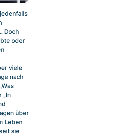
jedenfalls
h
m… Doch
ebte oder
en
er viele
age nach
 „Was
 „In
nd
ragen über
im Leben
seit sie