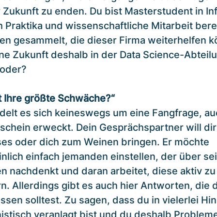
 Zukunft zu enden. Du bist Masterstudent in In
 Praktika und wissenschaftliche Mitarbeit bere
en gesammelt, die dieser Firma weiterhelfen 
ine Zukunft deshalb in der Data Science-Abteilu
 oder?
st Ihre größte Schwäche?“
delt es sich keineswegs um eine Fangfrage, a
schein erweckt. Dein Gesprächspartner will dir
ses oder dich zum Weinen bringen. Er möchte
nlich einfach jemanden einstellen, der über se
en nachdenkt und daran arbeitet, diese aktiv zu
. Allerdings gibt es auch hier Antworten, die d
ssen solltest. Zu sagen, dass du in vielerlei Hin
nistisch veranlagt bist und du deshalb Probleme