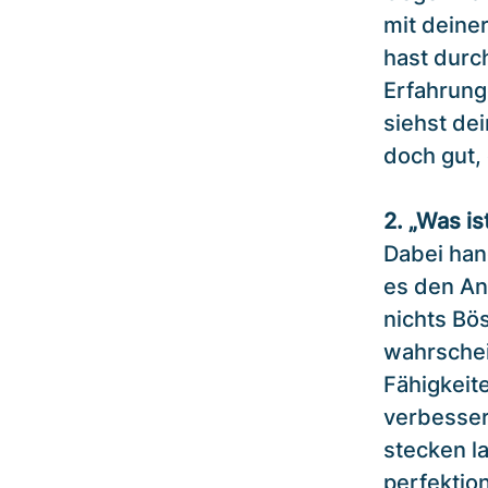
mit deiner
hast durch
Erfahrung
siehst de
doch gut,
2. „Was i
Dabei han
es den An
nichts Bö
wahrschei
Fähigkeit
verbessern
stecken la
perfektio