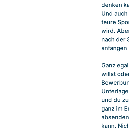
denken ka
Und auch 
teure Spo
wird. Aber
nach der 
anfangen
Ganz egal
willst ode
Bewerbung
Unterlage
und du zu
ganz im E
absenden,
kann. Nic