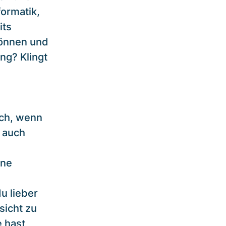
formatik,
its
können und
ng? Klingt
uch, wenn
 auch
ine
u lieber
sicht zu
 hast,