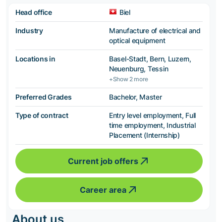
Head office
Biel
Industry
Manufacture of electrical and
optical equipment
Locations in
Basel-Stadt, Bern, Luzern,
Neuenburg, Tessin
+Show 2 more
Preferred Grades
Bachelor, Master
Type of contract
Entry level employment, Full
time employment, Industrial
Placement (Internship)
Current job offers
Career area
About us