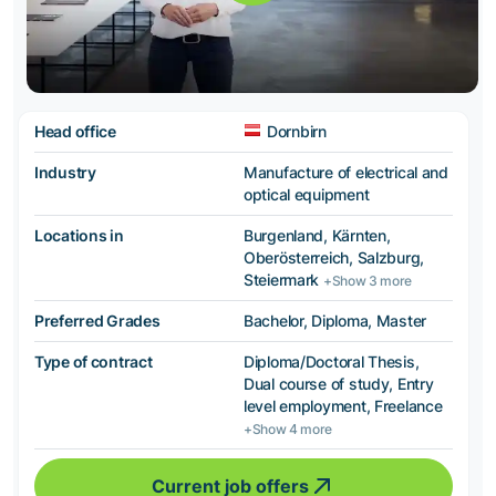
Head office
Dornbirn
Industry
Manufacture of electrical and
optical equipment
Locations in
Burgenland, Kärnten,
Oberösterreich, Salzburg,
Steiermark
+Show 3 more
Preferred Grades
Bachelor, Diploma, Master
Type of contract
Diploma/Doctoral Thesis,
Dual course of study, Entry
level employment, Freelance
+Show 4 more
Current job offers