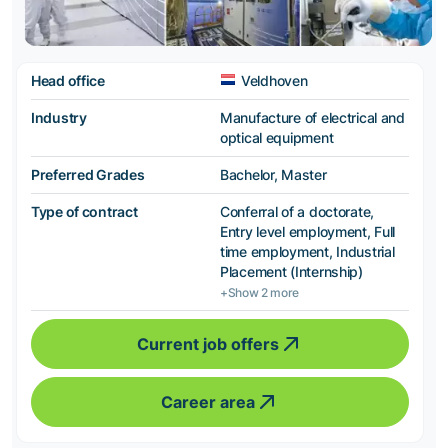
Head office
Veldhoven
Industry
Manufacture of electrical and
optical equipment
Preferred Grades
Bachelor, Master
Type of contract
Conferral of a doctorate,
Entry level employment, Full
time employment, Industrial
Placement (Internship)
+Show 2 more
Current job offers
Career area