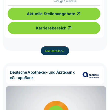
+Zeige 1 weitere
Aktuelle Stellenangebote
Karrierebereich
alle Details
Deutsche Apotheker- und Ärztebank
eG - apoBank