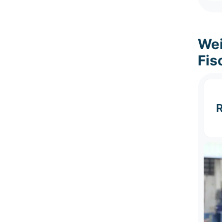
Wei
Fis
R