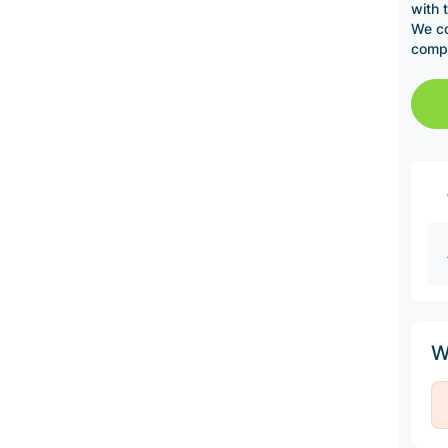
with 
We co
comp
W