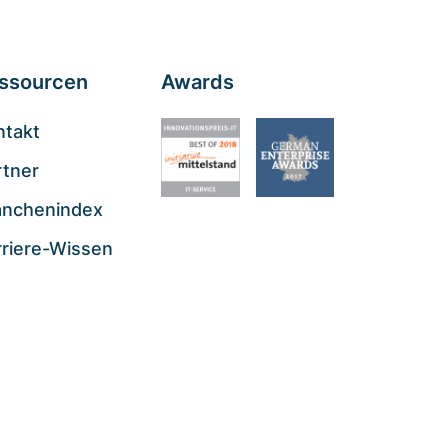
ssourcen
Awards
ntakt
rtner
anchenindex
rriere-Wissen