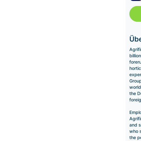
Übe
Agrif
billi
forer
horti
exper
Group
world
the D
forei
Emplo
Agrif
and s
who s
the p