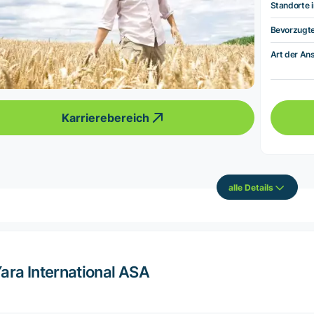
Standorte i
Bevorzugt
Art der Ans
Karrierebereich
alle Details
ara International ASA