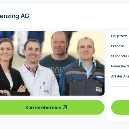
enzing AG
Hauptsitz
Branche
Standorte i
Bevorzugt
Art der Ans
Karrierebereich