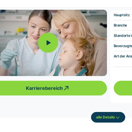
Hauptsitz
Branche
Standorte i
Bevorzugt
Art der Ans
Karrierebereich
alle Details