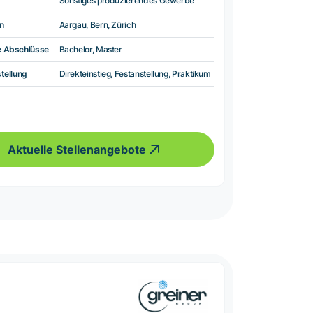
Sonstiges produzierendes Gewerbe
n
Aargau, Bern, Zürich
e Abschlüsse
Bachelor, Master
tellung
Direkteinstieg, Festanstellung, Praktikum
Aktuelle Stellenangebote