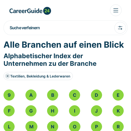
Suche verfeinern
Alle Branchen auf einen Blick
Alphabetischer Index der
Unternehmen zu der Branche
Textilien, Bekleidung & Lederwaren
9
A
B
C
D
E
F
G
H
I
J
K
L
M
N
O
P
R