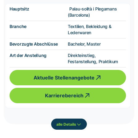
Hauptsitz
Palau-solità i Plegamans
(Barcelona)
Branche
Textilien, Bekleidung &
Lederwaren
Bevorzugte Abschlüsse
Bachelor, Master
Art der Anstellung
Direkteinstieg,
Festanstellung, Praktikum
Aktuelle Stellenangebote
Karrierebereich
alle Details