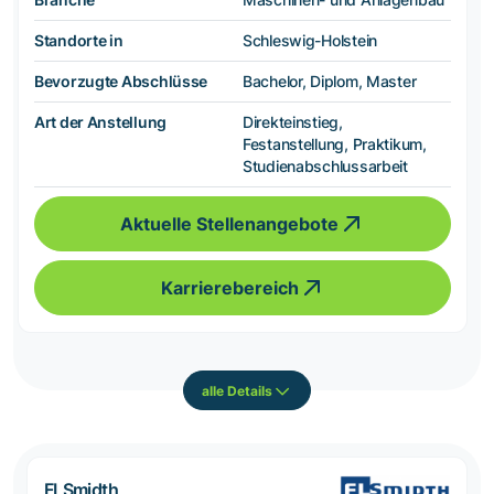
Standorte in
Schleswig-Holstein
Bevorzugte Abschlüsse
Bachelor, Diplom, Master
Art der Anstellung
Direkteinstieg,
Festanstellung, Praktikum,
Studienabschlussarbeit
Aktuelle Stellenangebote
Karrierebereich
alle Details
FLSmidth