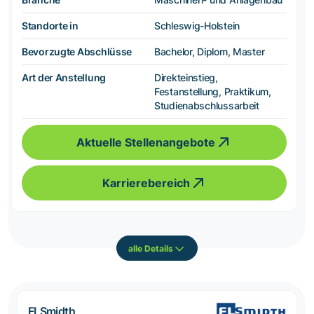
Standorte in
Schleswig-Holstein
Bevorzugte Abschlüsse
Bachelor, Diplom, Master
Art der Anstellung
Direkteinstieg,
Festanstellung, Praktikum,
Studienabschlussarbeit
Aktuelle Stellenangebote
Karrierebereich
alle Details
FLSmidth