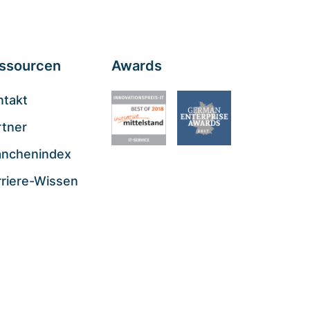
ssourcen
Awards
ntakt
rtner
anchenindex
rriere-Wissen