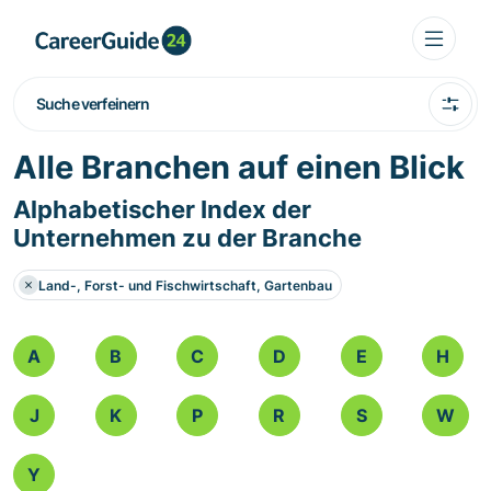
Suche verfeinern
Alle Branchen auf einen Blick
Alphabetischer Index der
Unternehmen zu der Branche
Land-, Forst- und Fischwirtschaft, Gartenbau
A
B
C
D
E
H
J
K
P
R
S
W
Y