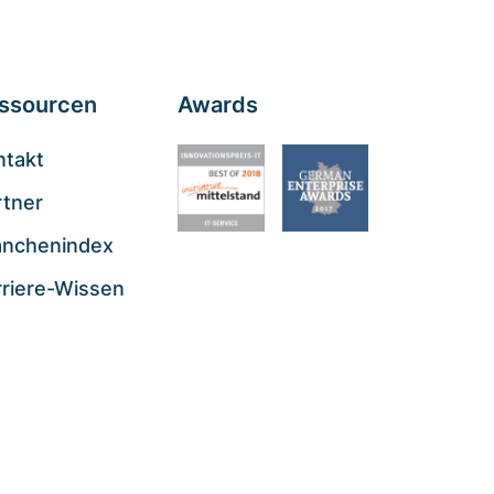
ssourcen
Awards
ntakt
rtner
anchenindex
rriere-Wissen