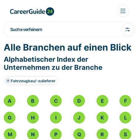
Suche verfeinern
Alle Branchen auf einen Blick
Alphabetischer Index der
Unternehmen zu der Branche
Fahrzeugbau/-zulieferer
A
B
C
D
E
F
G
H
I
J
K
L
M
N
P
Q
R
S